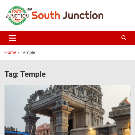
Skip
to
content
South Junction
Home
Temple
Tag:
Temple