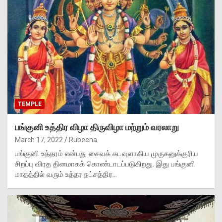
TEMPLE
பங்குனி உத்திர விழா திருவிழா மற்றும் வரலாறு
March 17, 2022
Rubeena
பங்குனி உத்தரம் என்பது சைவக் கடவுளாகிய முருகனுக்குரிய
சிறப்பு விரத தினமாகக் கொண்டாடப்படுகிறது. இது பங்குனி
மாதத்தில் வரும் உத்தர நட்சத்திர…