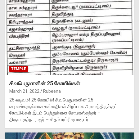
TEMPLE
சிவபெருமானின் 25 கோயில்கள்
March 21, 2022
Rubeena
25 வடிவம்! 25 கோயில்! சிவபெருமானின் 25
வடிவங்களுக்கானசன்னதிகள் சிறப்பாக அமைந்திருக்கும்
கோயில்கள் இடம் பெற்றுள்ளன.சோமாஸ்கந்தர் –
திருவாரூர்நடராஜர் – சிதம்பரம்ரிஷபாரூடர்…