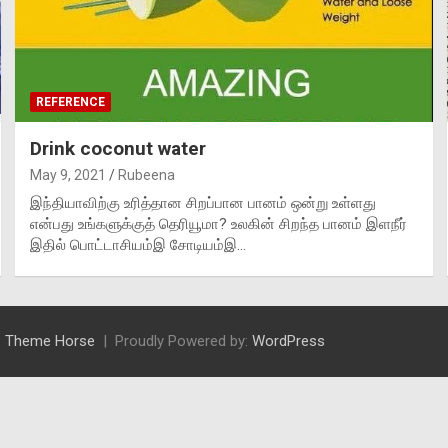
REFERENCE
Drink coconut water
May 9, 2021
Rubeena
இந்தியாவிற்கு உரித்தான சிறப்பான பானம் ஒன்று உள்ளது
என்பது உங்களுக்குத் தெரியூமா? உலகின் சிறந்த பானம் இளநீர்
இதில் பொட்டாசியம்இ சோடியம்இ…
:
Theme Horse
Proudly Powered by:
WordPress