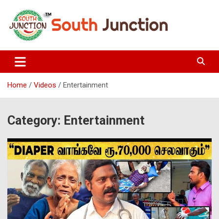
Skip
to
content
South Junction
Home
Videos
Entertainment
Category:
Entertainment